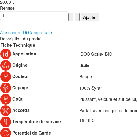
20,00 €
Remise
Alessandro Di Camporeale
Description du produit
Fiche Technique
Appellation
DOC Sicilia- BIO
Origine
Sicile
Couleur
Rouge
Cepage
100% Syrah
Goût
Puissant, velouté et sur de lu
Accords
Parfait avec une pièce de bœu
16-18 C°
Température de service
Potentiel de Garde