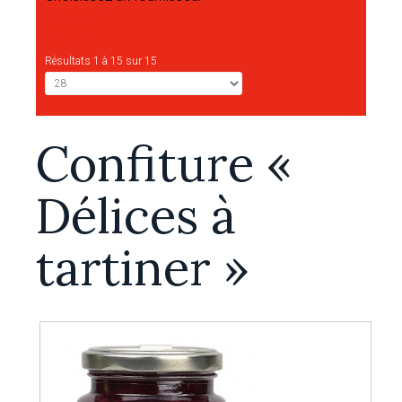
Alpe Pragas
Scyavuru
Résultats 1 à 15 sur 15
Confiture «
Délices à
tartiner »