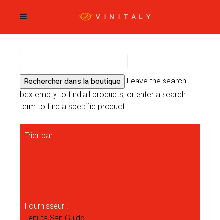
Leave the search
box empty to find all products, or enter a search
term to find a specific product.
Trier par
Ordre " +/-"
Nom du produit
Catégorie
Nom du fournisseur
Prix du produit
Fournisseur :
Tenuta San Guido