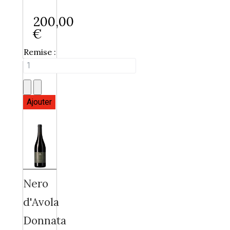
200,00
€
Remise :
Nero
d'Avola
Donnata