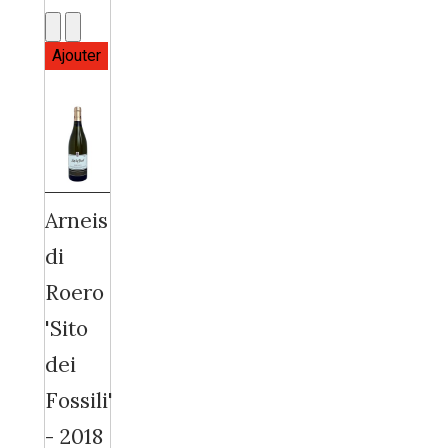
Arneis
di
Roero
'Sito
dei
Fossili'
- 2018