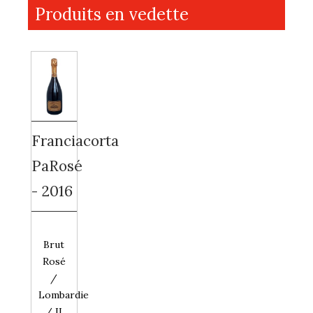
Produits en vedette
Franciacorta
PaRosé
- 2016
Brut
Rosé
/
Lombardie
/ II