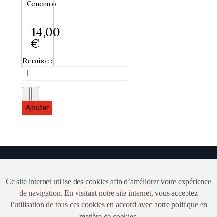
Cenciuro
14,00
€
Remise :
Club Vinitaly Malmedy
•
Chemin-Rue 18, B-960 Malmedy
•
Tél.
Ce site internet utilise des cookies afin d’améliorer votre expérience
+32(0)80 77 17 43
de navigation. En visitant notre site internet, vous acceptez
Conditions Générales de Vente
Déclaration de
l’utilisation de tous ces cookies en accord avec notre politique en
respect de la vie privée
matière de cookies.