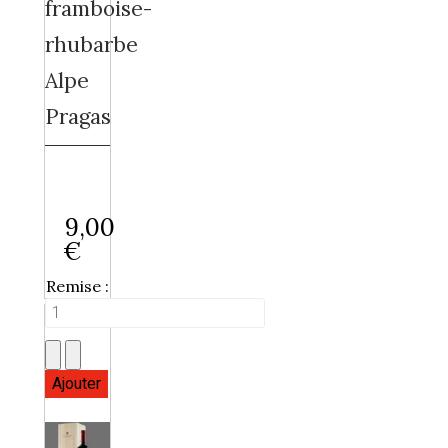
framboise-
rhubarbe
Alpe
Pragas
9,00
€
Remise :