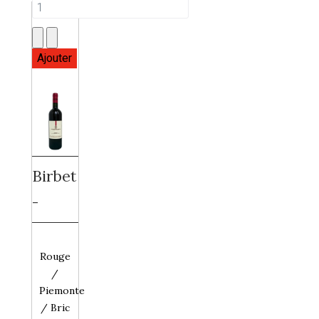
Birbet
-
Rouge
/
Piemonte
/ Bric