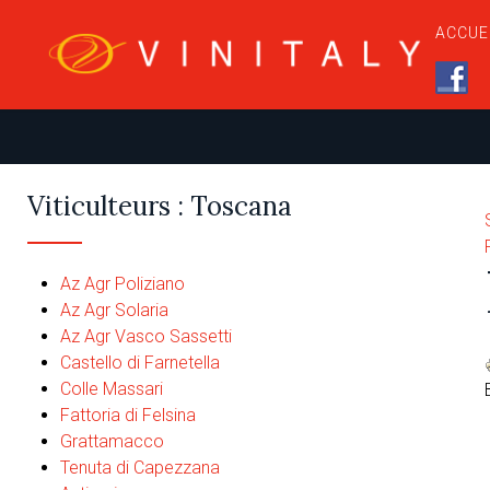
ACCUE
Viticulteurs : Toscana
Az Agr Poliziano
Az Agr Solaria
Az Agr Vasco Sassetti
Castello di Farnetella
Colle Massari
Fattoria di Felsina
Grattamacco
Tenuta di Capezzana