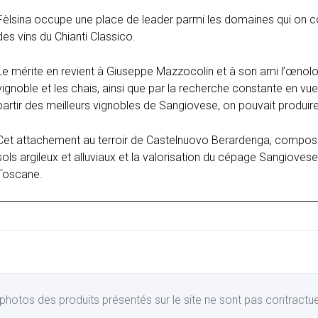
Fèlsina occupe une place de leader parmi les domaines qui on con
des vins du Chianti Classico.
Le mérite en revient à Giuseppe Mazzocolin et à son ami l’œnol
vignoble et les chais, ainsi que par la recherche constante en v
partir des meilleurs vignobles de Sangiovese, on pouvait produir
Cet attachement au terroir de Castelnuovo Berardenga, composé 
sols argileux et alluviaux et la valorisation du cépage Sangiovese
Toscane.
photos des produits présentés sur le site ne sont pas contractue