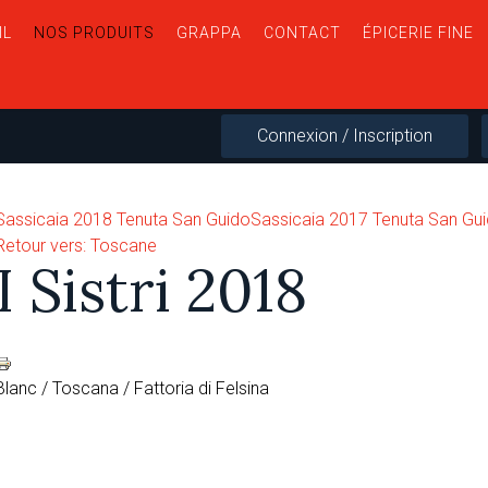
IL
NOS PRODUITS
GRAPPA
CONTACT
ÉPICERIE FINE
Connexion / Inscription
Sassicaia 2018 Tenuta San Guido
Sassicaia 2017 Tenuta San Gu
Retour vers: Toscane
I Sistri 2018
Blanc / Toscana / Fattoria di Felsina