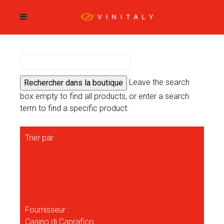
Leave the search
box empty to find all products, or enter a search
term to find a specific product.
Trier par
Nom du produit " +/-"
Catégorie
Nom du fournisseur
Prix du produit
Ordre
Fournisseur :
Casino di Caprafico.