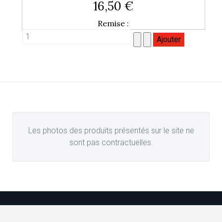
16,50 €
Remise :
Les photos des produits présentés sur le site ne
sont pas contractuelles.
Club Vinitaly Malmedy
•
Chemin-Rue 18, B-960 Malmedy
•
Tél.