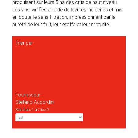
produisent sur leurs 5 ha des crus de haut niveau.
Les vins, vinifiés à l’aide de levures indigènes et mis
en bouteille sans filtration, impressionnent par la
pureté de leur fruit, leur étoffe et leur maturité.
Trier par
Sorted Product Name " +/-"
Nom du produit
Catégorie
Nom du fournisseur
Prix du produit
Ordre
Fournisseur :
Stefano Accordini
Résultats 1 à 2 sur 2