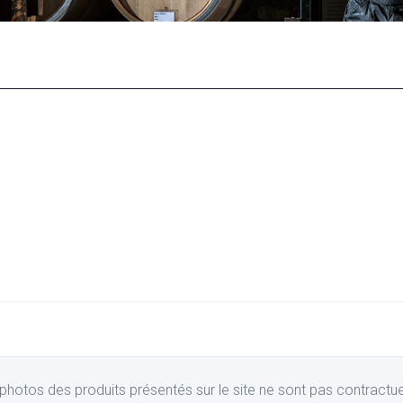
photos des produits présentés sur le site ne sont pas contractue