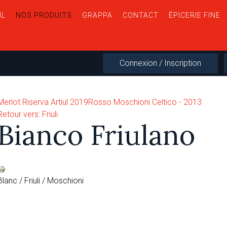
IL
NOS PRODUITS
GRAPPA
CONTACT
ÉPICERIE FINE
Connexion / Inscription
Merlot Riserva Artiul 2019
Rosso Moschioni Celtico - 2013
Retour vers: Friuli
Bianco Friulano
Blanc / Friuli / Moschioni