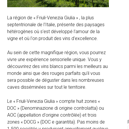
La région de « Friuli-Venezia Giulia » , la plus
septentrionale de l'Italie, présente des paysages
hétérogènes où s'est développé l'amour de la
vigne et où l'on produit des vins d'excellence.
Au sein de cette magnifique région, vous pourrez
vivre une expérience sensorielle unique. Vous y
découvrirez des vins blancs parmi les meilleurs au
monde ainsi que des rouges parfaits qu'il vous
sera possible de déguster dans les nombreuses
caves disséminées sur tout le territoire.
Le « Friuli-Venezia Giulia » compte huit zones «
DOC » (Denominazione di origine controlatta) ou
AOC (appellation d'origine contrôlée) et trois
zones « DOCG » (DOC e garantita). Pas moins de
1.500 sociétés y produisent annuellement quelque