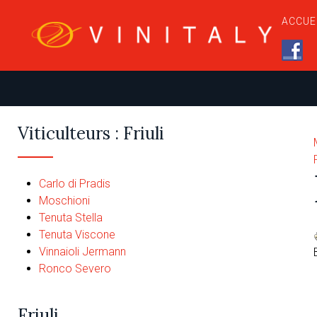
ACCUE
Viticulteurs : Friuli
Carlo di Pradis
Moschioni
Tenuta Stella
Tenuta Viscone
Vinnaioli Jermann
Ronco Severo
Friuli