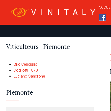
ACCUE
Viticulteurs : Piemonte
Bric Cenciurio
Dogliotti 1870
Luciano Sandrone
Piemonte