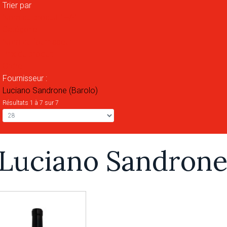
Trier par
Nom du produit " +/-"
Catégorie
Nom du fournisseur
Prix du produit
Ordre
Fournisseur :
Luciano Sandrone (Barolo)
Résultats 1 à 7 sur 7
Luciano Sandron