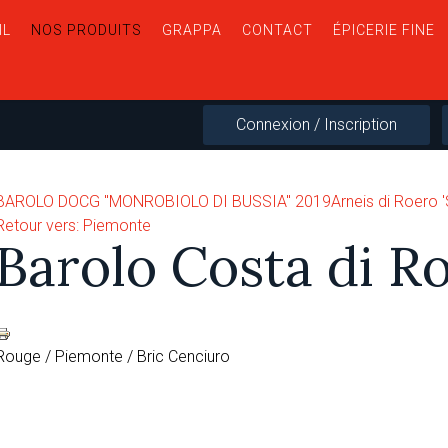
IL
NOS PRODUITS
GRAPPA
CONTACT
ÉPICERIE FINE
Connexion / Inscription
BAROLO DOCG "MONROBIOLO DI BUSSIA" 2019
Arneis di Roero '
Retour vers: Piemonte
Barolo Costa di R
Rouge / Piemonte / Bric Cenciuro