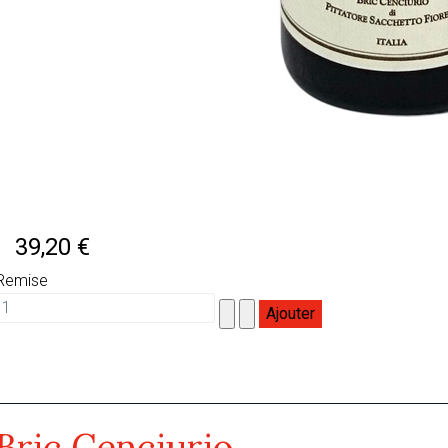
39,20 €
Remise
Bric Cenciurio (Barolo)
Bric Cenciurio