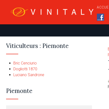
ACCUE
Viticulteurs : Piemonte
Bric Cenciurio
Dogliotti 1870
Luciano Sandrone
Piemonte