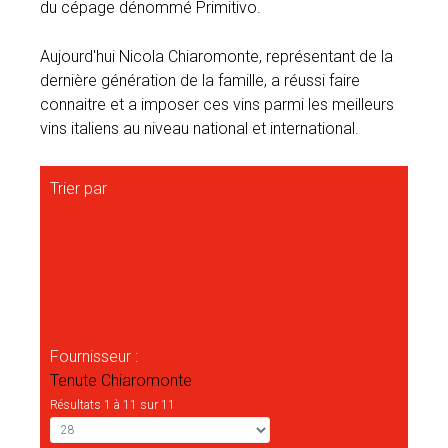
du cépage dénommé Primitivo.
Aujourd'hui Nicola Chiaromonte, représentant de la
dernière génération de la famille, a réussi faire
connaitre et a imposer ces vins parmi les meilleurs
vins italiens au niveau national et international.
Trier par
Sorted Product Name " +/-"
Nom du produit
Catégorie
Nom du fournisseur
Prix du produit
Ordre
Fournisseur :
Tenute Chiaromonte
Résultats 1 à 11 sur 11